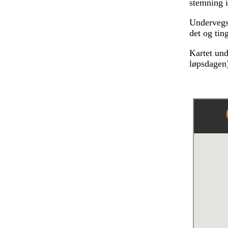
stemning i
Undervegs 
det og tin
Kartet un
løpsdagen