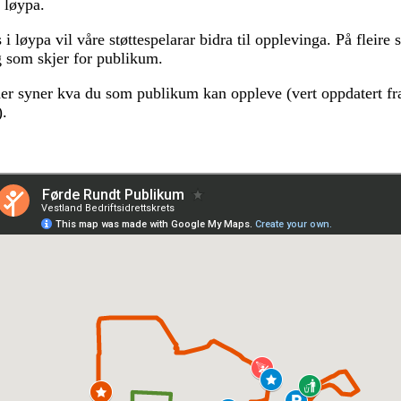
 løypa.
i løypa vil våre støttespelarar bidra til opplevinga. På fleire s
g som skjer for publikum.
der syner kva du som publikum kan oppleve (vert oppdatert f
).