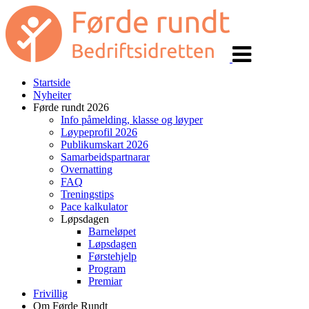
Veksle
navigasjon
Startside
Nyheiter
Førde rundt 2026
Info påmelding, klasse og løyper
Løypeprofil 2026
Publikumskart 2026
Samarbeidspartnarar
Overnatting
FAQ
Treningstips
Pace kalkulator
Løpsdagen
Barneløpet
Løpsdagen
Førstehjelp
Program
Premiar
Frivillig
Om Førde Rundt