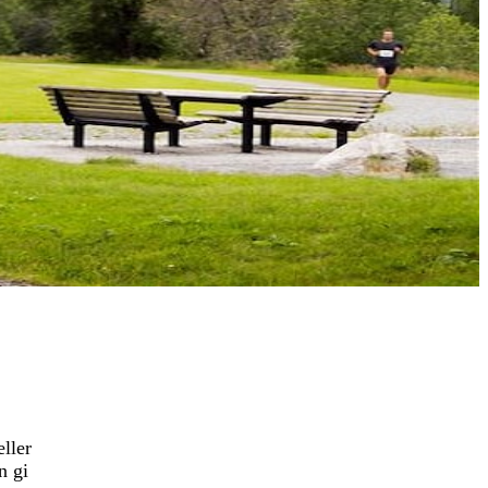
ller
n gi