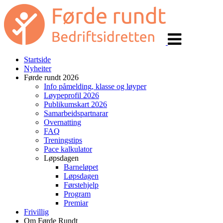
Veksle
navigasjon
Startside
Nyheiter
Førde rundt 2026
Info påmelding, klasse og løyper
Løypeprofil 2026
Publikumskart 2026
Samarbeidspartnarar
Overnatting
FAQ
Treningstips
Pace kalkulator
Løpsdagen
Barneløpet
Løpsdagen
Førstehjelp
Program
Premiar
Frivillig
Om Førde Rundt