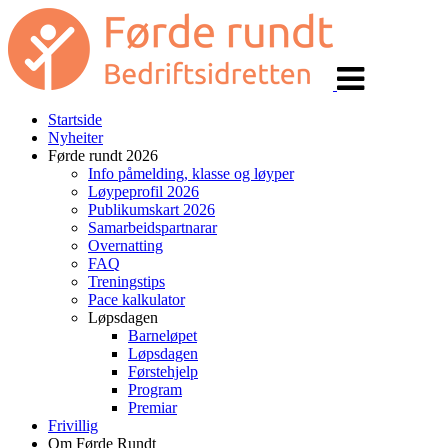
Veksle
navigasjon
Startside
Nyheiter
Førde rundt 2026
Info påmelding, klasse og løyper
Løypeprofil 2026
Publikumskart 2026
Samarbeidspartnarar
Overnatting
FAQ
Treningstips
Pace kalkulator
Løpsdagen
Barneløpet
Løpsdagen
Førstehjelp
Program
Premiar
Frivillig
Om Førde Rundt